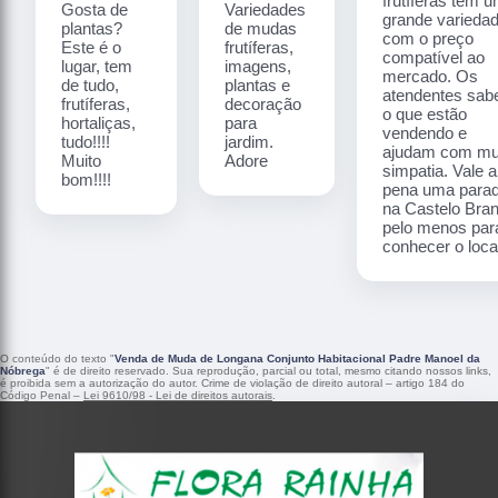
frutíferas tem 
Gosta de
Variedades
grande varieda
plantas?
de mudas
com o preço
Este é o
frutíferas,
compatível ao
lugar, tem
imagens,
mercado. Os
de tudo,
plantas e
atendentes sa
frutíferas,
decoração
o que estão
hortaliças,
para
vendendo e
tudo!!!!
jardim.
ajudam com mu
Muito
Adore
simpatia. Vale a
bom!!!!
pena uma para
na Castelo Bra
pelo menos par
conhecer o local
O conteúdo do texto "
Venda de Muda de Longana Conjunto Habitacional Padre Manoel da
Nóbrega
" é de direito reservado. Sua reprodução, parcial ou total, mesmo citando nossos links,
é proibida sem a autorização do autor. Crime de violação de direito autoral – artigo 184 do
Código Penal –
Lei 9610/98 - Lei de direitos autorais
.