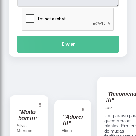
Enviar
"Recomen
!!!"
5
Luiz
5
"Muito
Um paraíso par
"Adorei
bom!!!!"
quem ama as
!!!"
Silvio
plantas. Em te
Mendes
Eliete
de mudas