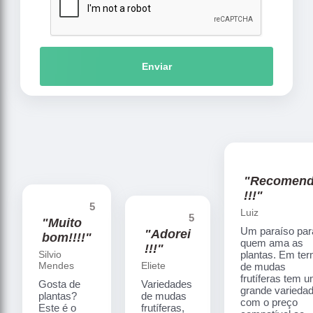
Enviar
"Recomen
!!!"
5
Luiz
5
"Muito
Um paraíso par
"Adorei
bom!!!!"
quem ama as
!!!"
Silvio
plantas. Em te
Mendes
Eliete
de mudas
frutíferas tem 
Gosta de
Variedades
grande varieda
plantas?
de mudas
com o preço
Este é o
frutíferas,