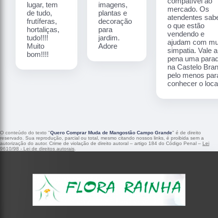
compatível ao
lugar, tem
imagens,
mercado. Os
de tudo,
plantas e
atendentes sa
frutíferas,
decoração
o que estão
hortaliças,
para
vendendo e
tudo!!!!
jardim.
ajudam com mu
Muito
Adore
simpatia. Vale a
bom!!!!
pena uma para
na Castelo Bra
pelo menos par
conhecer o local
O conteúdo do texto "
Quero Comprar Muda de Mangostão Campo Grande
" é de direito
reservado. Sua reprodução, parcial ou total, mesmo citando nossos links, é proibida sem a
autorização do autor. Crime de violação de direito autoral – artigo 184 do Código Penal –
Lei
9610/98 - Lei de direitos autorais
.