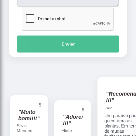
Enviar
"Recomen
!!!"
5
Luiz
5
"Muito
Um paraíso par
"Adorei
bom!!!!"
quem ama as
!!!"
Silvio
plantas. Em te
Mendes
Eliete
de mudas