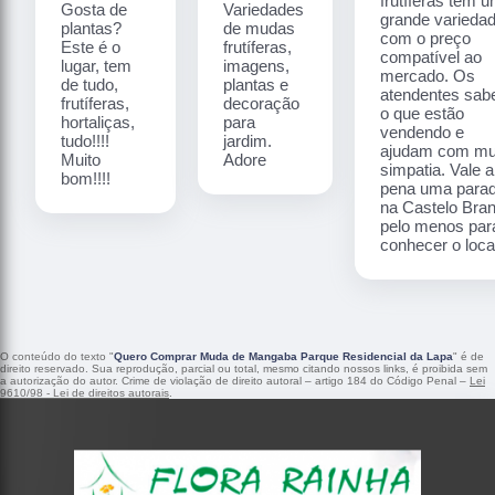
frutíferas tem 
Gosta de
Variedades
grande varieda
plantas?
de mudas
com o preço
Este é o
frutíferas,
compatível ao
lugar, tem
imagens,
mercado. Os
de tudo,
plantas e
atendentes sa
frutíferas,
decoração
o que estão
hortaliças,
para
vendendo e
tudo!!!!
jardim.
ajudam com mu
Muito
Adore
simpatia. Vale a
bom!!!!
pena uma para
na Castelo Bra
pelo menos par
conhecer o local
O conteúdo do texto "
Quero Comprar Muda de Mangaba Parque Residencial da Lapa
" é de
direito reservado. Sua reprodução, parcial ou total, mesmo citando nossos links, é proibida sem
a autorização do autor. Crime de violação de direito autoral – artigo 184 do Código Penal –
Lei
9610/98 - Lei de direitos autorais
.