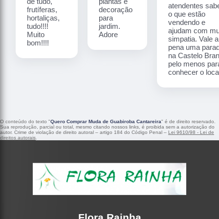
de tudo,
plantas e
atendentes sa
frutíferas,
decoração
o que estão
hortaliças,
para
vendendo e
tudo!!!!
jardim.
ajudam com mu
Muito
Adore
simpatia. Vale a
bom!!!!
pena uma para
na Castelo Bra
pelo menos par
conhecer o local
O conteúdo do texto "
Quero Comprar Muda de Guabiroba Cantareira
" é de direito reservado.
Sua reprodução, parcial ou total, mesmo citando nossos links, é proibida sem a autorização do
autor. Crime de violação de direito autoral – artigo 184 do Código Penal –
Lei 9610/98 - Lei de
direitos autorais
.
Flora Rainha