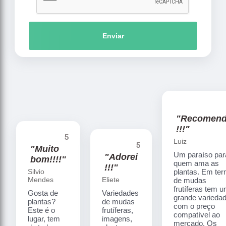
Enviar
"Recomen
!!!"
5
Luiz
5
"Muito
Um paraíso par
"Adorei
bom!!!!"
quem ama as
!!!"
Silvio
plantas. Em te
Mendes
Eliete
de mudas
frutíferas tem 
Gosta de
Variedades
grande varieda
plantas?
de mudas
com o preço
Este é o
frutíferas,
compatível ao
lugar, tem
imagens,
mercado. Os