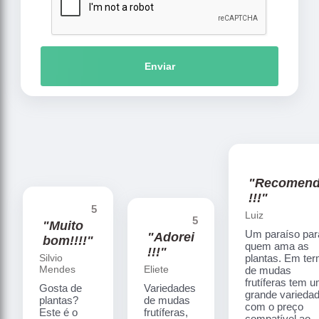
Enviar
"Recomen
!!!"
5
Luiz
5
"Muito
Um paraíso par
"Adorei
bom!!!!"
quem ama as
!!!"
Silvio
plantas. Em te
Mendes
Eliete
de mudas
frutíferas tem 
Gosta de
Variedades
grande varieda
plantas?
de mudas
com o preço
Este é o
frutíferas,
compatível ao