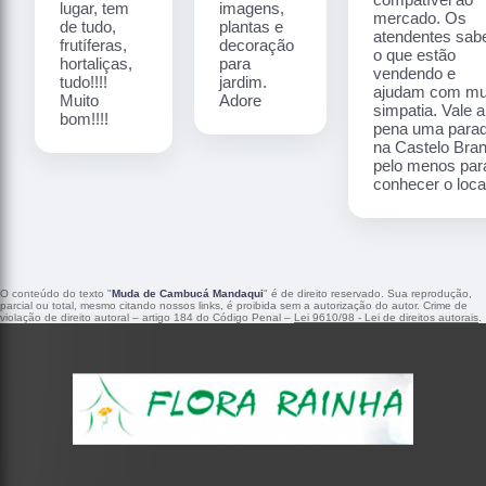
lugar, tem
imagens,
mercado. Os
de tudo,
plantas e
atendentes sa
frutíferas,
decoração
o que estão
hortaliças,
para
vendendo e
tudo!!!!
jardim.
ajudam com mu
Muito
Adore
simpatia. Vale a
bom!!!!
pena uma para
na Castelo Bra
pelo menos par
conhecer o local
O conteúdo do texto "
Muda de Cambucá Mandaqui
" é de direito reservado. Sua reprodução,
parcial ou total, mesmo citando nossos links, é proibida sem a autorização do autor. Crime de
violação de direito autoral – artigo 184 do Código Penal –
Lei 9610/98 - Lei de direitos autorais
.