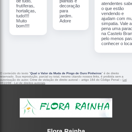
de tudo,
plantas e
atendentes sa
frutíferas,
decoração
o que estão
hortaliças,
para
vendendo e
tudo!!!!
jardim.
ajudam com mu
Muito
Adore
simpatia. Vale a
bom!!!!
pena uma para
na Castelo Bra
pelo menos par
conhecer o local
O conteúdo do texto "
Qual o Valor da Muda de Pingo de Ouro Pinheiros
" é de direito
reservado. Sua reprodução, parcial ou total, mesmo citando nossos links, é proibida sem a
autorização do autor. Crime de violação de direito autoral – artigo 184 do Código Penal –
Lei
9610/98 - Lei de direitos autorais
.
Flora Rainha