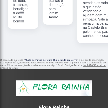
de tudo,
plantas e
atendentes sa
frutíferas,
decoração
o que estão
hortaliças,
para
vendendo e
tudo!!!!
jardim.
ajudam com mu
Muito
Adore
simpatia. Vale a
bom!!!!
pena uma para
na Castelo Bra
pelo menos par
conhecer o local
O conteúdo do texto "
Muda de Pingo de Ouro Rio Grande da Serra
" é de direito reservado.
Sua reprodução, parcial ou total, mesmo citando nossos links, é proibida sem a autorização do
autor. Crime de violação de direito autoral – artigo 184 do Código Penal –
Lei 9610/98 - Lei de
direitos autorais
.
Flora Rainha