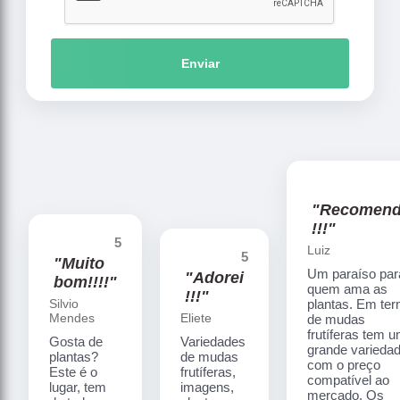
Enviar
"Recomen
!!!"
5
Luiz
5
"Muito
Um paraíso par
"Adorei
bom!!!!"
quem ama as
!!!"
Silvio
plantas. Em te
Mendes
Eliete
de mudas
frutíferas tem 
Gosta de
Variedades
grande varieda
plantas?
de mudas
com o preço
Este é o
frutíferas,
compatível ao
lugar, tem
imagens,
mercado. Os