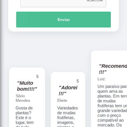
Enviar
"Recomen
!!!"
5
Luiz
5
"Muito
Um paraíso par
"Adorei
bom!!!!"
quem ama as
!!!"
Silvio
plantas. Em te
Mendes
Eliete
de mudas
frutíferas tem 
Gosta de
Variedades
grande varieda
plantas?
de mudas
com o preço
Este é o
frutíferas,
compatível ao
lugar, tem
imagens,
mercado. Os