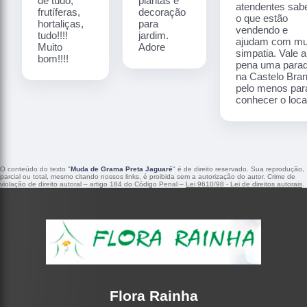
de tudo,
plantas e
atendentes sa
frutíferas,
decoração
o que estão
hortaliças,
para
vendendo e
tudo!!!!
jardim.
ajudam com mu
Muito
Adore
simpatia. Vale a
bom!!!!
pena uma para
na Castelo Bra
pelo menos par
conhecer o local
O conteúdo do texto "
Muda de Grama Preta Jaguaré
" é de direito reservado. Sua reprodução,
parcial ou total, mesmo citando nossos links, é proibida sem a autorização do autor. Crime de
violação de direito autoral – artigo 184 do Código Penal –
Lei 9610/98 - Lei de direitos autorais
.
Flora Rainha