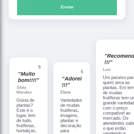
Enviar
"Recomen
!!!"
5
Luiz
5
"Muito
Um paraíso par
"Adorei
bom!!!!"
quem ama as
!!!"
Silvio
plantas. Em te
Mendes
Eliete
de mudas
frutíferas tem 
Gosta de
Variedades
grande varieda
plantas?
de mudas
com o preço
Este é o
frutíferas,
compatível ao
lugar, tem
imagens,
mercado. Os
de tudo,
plantas e
atendentes sa
frutíferas,
decoração
o que estão
hortaliças,
para
vendendo e