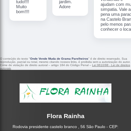
tudo!!!!
jardim.
ajudam com mu
Muito
Adore
simpatia. Vale a
bom!!!!
pena uma para
na Castelo Bra
pelo menos par
conhecer o local
O conteúdo do texto "
Onde Vende Muda de Grama Parelheiros
" é de direito reservado. Sua
reprodução, parcial ou total, mesmo citando nossos links, é proibida sem a autorização do autor.
Crime de violação de direito autoral – artigo 184 do Código Penal –
Lei 9610/98 - Lei de direitos
autorais
.
Flora Rainha
Rodovia presidente castelo branco , 56 São Paulo - CEP: