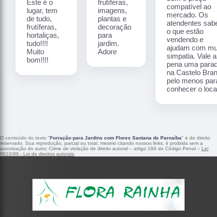
Este é o
frutíferas,
compatível ao
lugar, tem
imagens,
mercado. Os
de tudo,
plantas e
atendentes sa
frutíferas,
decoração
o que estão
hortaliças,
para
vendendo e
tudo!!!!
jardim.
ajudam com mu
Muito
Adore
simpatia. Vale a
bom!!!!
pena uma para
na Castelo Bra
pelo menos par
conhecer o local
O conteúdo do texto "
Forração para Jardins com Flores Santana de Parnaíba
" é de direito
reservado. Sua reprodução, parcial ou total, mesmo citando nossos links, é proibida sem a
autorização do autor. Crime de violação de direito autoral – artigo 184 do Código Penal –
Lei
9610/98 - Lei de direitos autorais
.