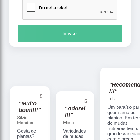
Enviar
"Recomen
!!!"
5
Luiz
5
"Muito
Um paraíso par
"Adorei
bom!!!!"
quem ama as
!!!"
Silvio
plantas. Em te
Mendes
Eliete
de mudas
frutíferas tem 
Gosta de
Variedades
grande varieda
plantas?
de mudas
com o preço