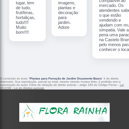
compatível ao
lugar, tem
imagens,
mercado. Os
de tudo,
plantas e
atendentes sa
frutíferas,
decoração
o que estão
hortaliças,
para
vendendo e
tudo!!!!
jardim.
ajudam com mu
Muito
Adore
simpatia. Vale a
bom!!!!
pena uma para
na Castelo Bra
pelo menos par
conhecer o local
O conteúdo do texto "
Plantas para Forração de Jardim Orçamento Bauru
" é de direito
reservado. Sua reprodução, parcial ou total, mesmo citando nossos links, é proibida sem a
autorização do autor. Crime de violação de direito autoral – artigo 184 do Código Penal –
Lei
9610/98 - Lei de direitos autorais
.