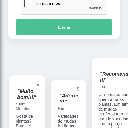
Enviar
"Recomen
!!!"
5
Luiz
5
"Muito
Um paraíso par
"Adorei
bom!!!!"
quem ama as
!!!"
Silvio
plantas. Em te
Mendes
Eliete
de mudas
frutíferas tem 
Gosta de
Variedades
grande varieda
plantas?
de mudas
com o preço
Este é o
frutíferas,