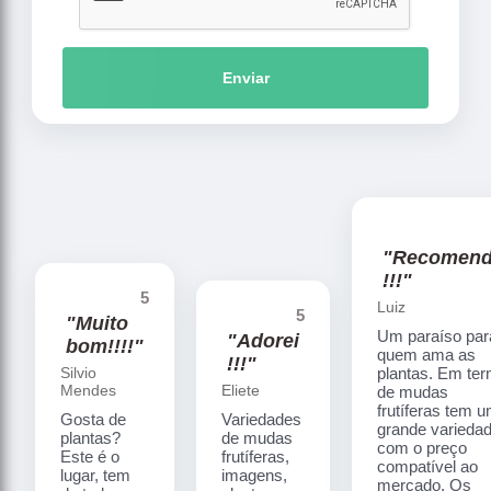
Enviar
"Recomen
!!!"
5
Luiz
5
"Muito
Um paraíso par
"Adorei
bom!!!!"
quem ama as
!!!"
Silvio
plantas. Em te
Mendes
Eliete
de mudas
frutíferas tem 
Gosta de
Variedades
grande varieda
plantas?
de mudas
com o preço
Este é o
frutíferas,
compatível ao
lugar, tem
imagens,
mercado. Os