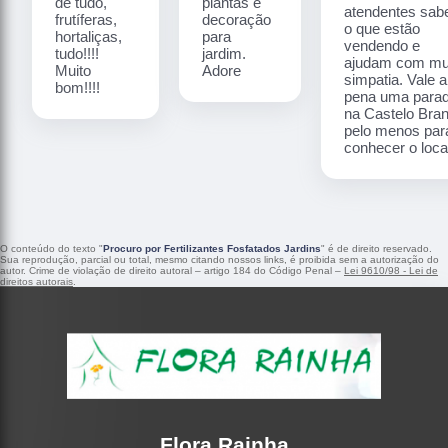
de tudo,
plantas e
atendentes sa
frutíferas,
decoração
o que estão
hortaliças,
para
vendendo e
tudo!!!!
jardim.
ajudam com mu
Muito
Adore
simpatia. Vale a
bom!!!!
pena uma para
na Castelo Bra
pelo menos par
conhecer o local
O conteúdo do texto "
Procuro por Fertilizantes Fosfatados Jardins
" é de direito reservado.
Sua reprodução, parcial ou total, mesmo citando nossos links, é proibida sem a autorização do
autor. Crime de violação de direito autoral – artigo 184 do Código Penal –
Lei 9610/98 - Lei de
direitos autorais
.
Flora Rainha