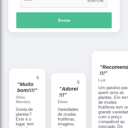
Enviar
"Recomen
!!!"
5
Luiz
5
"Muito
Um paraíso par
"Adorei
bom!!!!"
quem ama as
!!!"
Silvio
plantas. Em te
Mendes
Eliete
de mudas
frutíferas tem 
Gosta de
Variedades
grande varieda
plantas?
de mudas
com o preço
Este é o
frutíferas,
compatível ao
lugar, tem
imagens,
mercado. Os