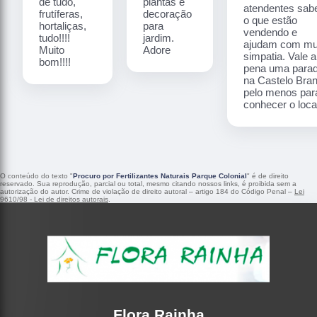
de tudo,
plantas e
atendentes sa
frutíferas,
decoração
o que estão
hortaliças,
para
vendendo e
tudo!!!!
jardim.
ajudam com mu
Muito
Adore
simpatia. Vale a
bom!!!!
pena uma para
na Castelo Bra
pelo menos par
conhecer o local
O conteúdo do texto "
Procuro por Fertilizantes Naturais Parque Colonial
" é de direito
reservado. Sua reprodução, parcial ou total, mesmo citando nossos links, é proibida sem a
autorização do autor. Crime de violação de direito autoral – artigo 184 do Código Penal –
Lei
9610/98 - Lei de direitos autorais
.
Flora Rainha