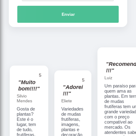
Enviar
"Recomen
!!!"
5
Luiz
5
"Muito
Um paraíso par
"Adorei
bom!!!!"
quem ama as
!!!"
Silvio
plantas. Em te
Mendes
Eliete
de mudas
frutíferas tem 
Gosta de
Variedades
grande varieda
plantas?
de mudas
com o preço
Este é o
frutíferas,
compatível ao
lugar, tem
imagens,
mercado. Os
de tudo,
plantas e
atendentes sa
frutíferas,
decoração