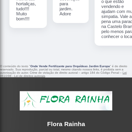
o que estão
hortaliças,
para
vendendo e
tudo!!!!
jardim.
ajudam com mu
Muito
Adore
simpatia. Vale a
bom!!!!
pena uma para
na Castelo Bra
pelo menos par
conhecer o local
O conteúdo do texto "
Onde Vende Fertilizante para Orquídeas Jardim Europa
" é de direito
reservado. Sua reprodução, parcial ou total, mesmo citando nossos links, é proibida sem a
autorização do autor. Crime de violação de direito autoral – artigo 184 do Código Penal –
Lei
9610/98 - Lei de direitos autorais
.
Flora Rainha