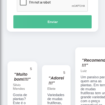
Enviar
"Recomen
!!!"
5
Luiz
5
"Muito
Um paraíso par
"Adorei
bom!!!!"
quem ama as
!!!"
Silvio
plantas. Em te
Mendes
Eliete
de mudas
frutíferas tem 
Gosta de
Variedades
grande varieda
plantas?
de mudas
com o preço
Este é o
frutíferas,
compatível ao