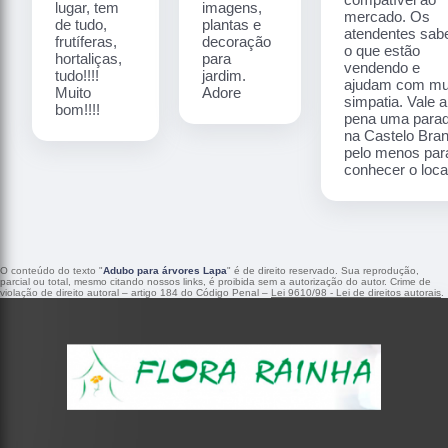
lugar, tem
imagens,
mercado. Os
de tudo,
plantas e
atendentes sa
frutíferas,
decoração
o que estão
hortaliças,
para
vendendo e
tudo!!!!
jardim.
ajudam com mu
Muito
Adore
simpatia. Vale a
bom!!!!
pena uma para
na Castelo Bra
pelo menos par
conhecer o local
O conteúdo do texto "
Adubo para árvores Lapa
" é de direito reservado. Sua reprodução,
parcial ou total, mesmo citando nossos links, é proibida sem a autorização do autor. Crime de
violação de direito autoral – artigo 184 do Código Penal –
Lei 9610/98 - Lei de direitos autorais
.