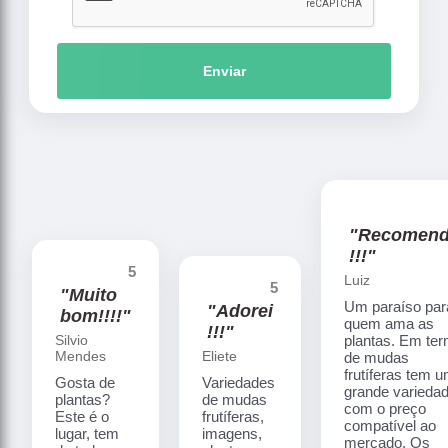
Enviar
"Recomen
!!!"
5
Luiz
5
"Muito
Um paraíso par
"Adorei
bom!!!!"
quem ama as
!!!"
Silvio
plantas. Em te
Mendes
Eliete
de mudas
frutíferas tem 
Gosta de
Variedades
grande varieda
plantas?
de mudas
com o preço
Este é o
frutíferas,
compatível ao
lugar, tem
imagens,
mercado. Os