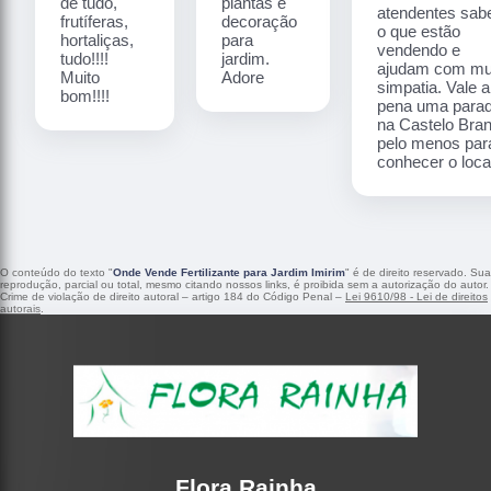
de tudo,
plantas e
atendentes sa
frutíferas,
decoração
o que estão
hortaliças,
para
vendendo e
tudo!!!!
jardim.
ajudam com mu
Muito
Adore
simpatia. Vale a
bom!!!!
pena uma para
na Castelo Bra
pelo menos par
conhecer o local
O conteúdo do texto "
Onde Vende Fertilizante para Jardim Imirim
" é de direito reservado. Sua
reprodução, parcial ou total, mesmo citando nossos links, é proibida sem a autorização do autor.
Crime de violação de direito autoral – artigo 184 do Código Penal –
Lei 9610/98 - Lei de direitos
autorais
.
Flora Rainha