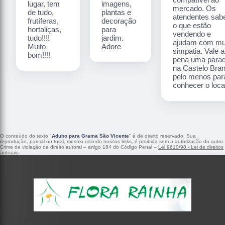
lugar, tem
imagens,
mercado. Os
de tudo,
plantas e
atendentes sa
frutíferas,
decoração
o que estão
hortaliças,
para
vendendo e
tudo!!!!
jardim.
ajudam com mu
Muito
Adore
simpatia. Vale a
bom!!!!
pena uma para
na Castelo Bra
pelo menos par
conhecer o local
O conteúdo do texto "
Adubo para Grama São Vicente
" é de direito reservado. Sua
reprodução, parcial ou total, mesmo citando nossos links, é proibida sem a autorização do autor.
Crime de violação de direito autoral – artigo 184 do Código Penal –
Lei 9610/98 - Lei de direitos
autorais
.