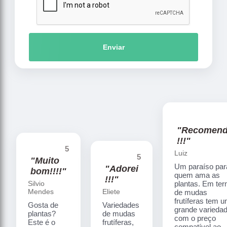
Enviar
"Recomen
!!!"
5
Luiz
5
"Muito
Um paraíso par
"Adorei
bom!!!!"
quem ama as
!!!"
Silvio
plantas. Em te
Mendes
Eliete
de mudas
frutíferas tem 
Gosta de
Variedades
grande varieda
plantas?
de mudas
com o preço
Este é o
frutíferas,
compatível ao