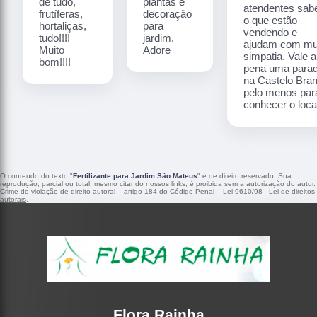
de tudo,
plantas e
atendentes sa
frutíferas,
decoração
o que estão
hortaliças,
para
vendendo e
tudo!!!!
jardim.
ajudam com mu
Muito
Adore
simpatia. Vale a
bom!!!!
pena uma para
na Castelo Bra
pelo menos par
conhecer o local
O conteúdo do texto "
Fertilizante para Jardim São Mateus
" é de direito reservado. Sua
reprodução, parcial ou total, mesmo citando nossos links, é proibida sem a autorização do autor.
Crime de violação de direito autoral – artigo 184 do Código Penal –
Lei 9610/98 - Lei de direitos
autorais
.
Flora Rainha