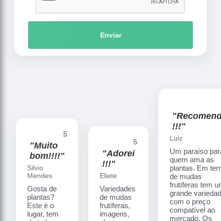
Enviar
"Recomen
!!!"
5
Luiz
5
"Muito
Um paraíso par
"Adorei
bom!!!!"
quem ama as
!!!"
Silvio
plantas. Em te
Mendes
Eliete
de mudas
frutíferas tem 
Gosta de
Variedades
grande varieda
plantas?
de mudas
com o preço
Este é o
frutíferas,
compatível ao
lugar, tem
imagens,
mercado. Os