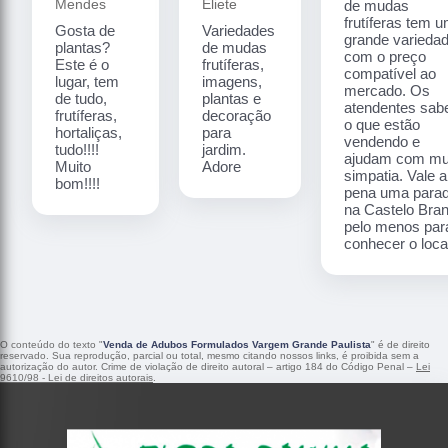
Mendes
Eliete
de mudas
frutíferas tem 
Gosta de
Variedades
grande varieda
plantas?
de mudas
com o preço
Este é o
frutíferas,
compatível ao
lugar, tem
imagens,
mercado. Os
de tudo,
plantas e
atendentes sa
frutíferas,
decoração
o que estão
hortaliças,
para
vendendo e
tudo!!!!
jardim.
ajudam com mu
Muito
Adore
simpatia. Vale a
bom!!!!
pena uma para
na Castelo Bra
pelo menos par
conhecer o local
O conteúdo do texto "
Venda de Adubos Formulados Vargem Grande Paulista
" é de direito
reservado. Sua reprodução, parcial ou total, mesmo citando nossos links, é proibida sem a
autorização do autor. Crime de violação de direito autoral – artigo 184 do Código Penal –
Lei
9610/98 - Lei de direitos autorais
.