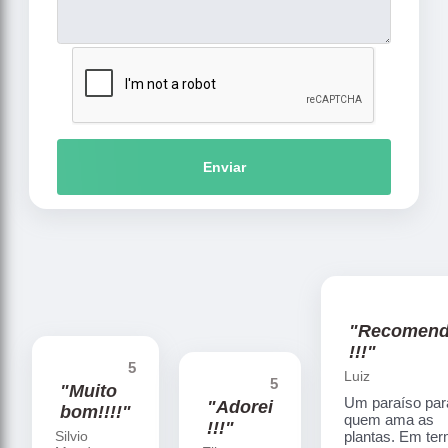
Enviar
"Recomen
!!!"
5
Luiz
5
"Muito
Um paraíso par
"Adorei
bom!!!!"
quem ama as
!!!"
Silvio
plantas. Em te