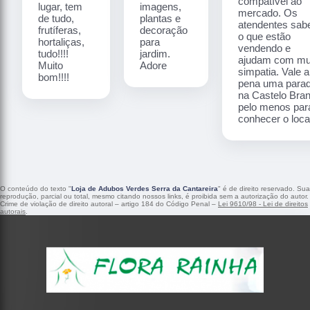
compatível ao
lugar, tem
imagens,
mercado. Os
de tudo,
plantas e
atendentes sa
frutíferas,
decoração
o que estão
hortaliças,
para
vendendo e
tudo!!!!
jardim.
ajudam com mu
Muito
Adore
simpatia. Vale a
bom!!!!
pena uma para
na Castelo Bra
pelo menos par
conhecer o local
O conteúdo do texto "
Loja de Adubos Verdes Serra da Cantareira
" é de direito reservado. Sua
reprodução, parcial ou total, mesmo citando nossos links, é proibida sem a autorização do autor.
Crime de violação de direito autoral – artigo 184 do Código Penal –
Lei 9610/98 - Lei de direitos
autorais
.