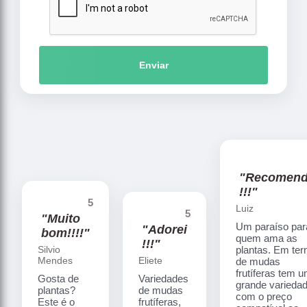
Enviar
"Recomen
!!!"
5
Luiz
5
"Muito
Um paraíso par
"Adorei
bom!!!!"
quem ama as
!!!"
Silvio
plantas. Em te
Mendes
Eliete
de mudas
frutíferas tem 
Gosta de
Variedades
grande varieda
plantas?
de mudas
com o preço
Este é o
frutíferas,