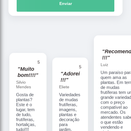
Enviar
"Recomen
!!!"
5
Luiz
5
"Muito
Um paraíso par
"Adorei
bom!!!!"
quem ama as
!!!"
Silvio
plantas. Em te
Mendes
Eliete
de mudas
frutíferas tem 
Gosta de
Variedades
grande varieda
plantas?
de mudas
com o preço
Este é o
frutíferas,
compatível ao
lugar, tem
imagens,
mercado. Os
de tudo,
plantas e
atendentes sa
frutíferas,
decoração
o que estão
hortaliças,
para
vendendo e
tudo!!!!
jardim.