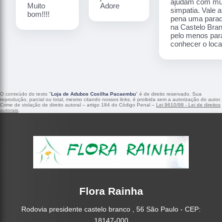
ajudam com mu
Muito
Adore
simpatia. Vale a
bom!!!!
pena uma para
na Castelo Bra
pelo menos par
conhecer o local
O conteúdo do texto "
Loja de Adubos Coxilha Pacaembu
" é de direito reservado. Sua
reprodução, parcial ou total, mesmo citando nossos links, é proibida sem a autorização do autor.
Crime de violação de direito autoral – artigo 184 do Código Penal –
Lei 9610/98 - Lei de direitos
autorais
.
Flora Rainha
Rodovia presidente castelo branco , 56 São Paulo - CEP:
18147-000