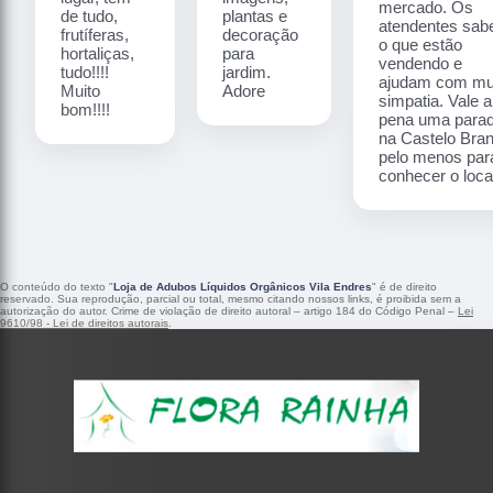
mercado. Os
de tudo,
plantas e
atendentes sa
frutíferas,
decoração
o que estão
hortaliças,
para
vendendo e
tudo!!!!
jardim.
ajudam com mu
Muito
Adore
simpatia. Vale a
bom!!!!
pena uma para
na Castelo Bra
pelo menos par
conhecer o local
O conteúdo do texto "
Loja de Adubos Líquidos Orgânicos Vila Endres
" é de direito
reservado. Sua reprodução, parcial ou total, mesmo citando nossos links, é proibida sem a
autorização do autor. Crime de violação de direito autoral – artigo 184 do Código Penal –
Lei
9610/98 - Lei de direitos autorais
.