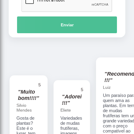
Enviar
"Recomen
!!!"
5
Luiz
5
"Muito
Um paraíso par
"Adorei
bom!!!!"
quem ama as
!!!"
Silvio
plantas. Em te
Mendes
Eliete
de mudas
frutíferas tem 
Gosta de
Variedades
grande varieda
plantas?
de mudas
com o preço
Este é o
frutíferas,
compatível ao
lugar, tem
imagens,