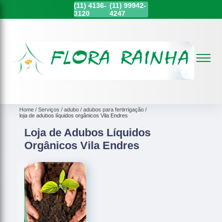
(11)
4136-
(11)
99942-
3120
4247
Home
Serviços
adubo
adubos para fertirrigação
loja de adubos líquidos orgânicos Vila Endres
Loja de Adubos Líquidos
Orgânicos Vila Endres