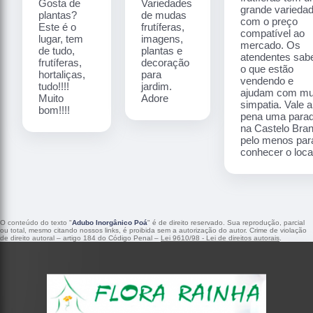
Gosta de
Variedades
grande varieda
plantas?
de mudas
com o preço
Este é o
frutíferas,
compatível ao
lugar, tem
imagens,
mercado. Os
de tudo,
plantas e
atendentes sa
frutíferas,
decoração
o que estão
hortaliças,
para
vendendo e
tudo!!!!
jardim.
ajudam com mu
Muito
Adore
simpatia. Vale a
bom!!!!
pena uma para
na Castelo Bra
pelo menos par
conhecer o local
O conteúdo do texto "
Adubo Inorgânico Poá
" é de direito reservado. Sua reprodução, parcial
ou total, mesmo citando nossos links, é proibida sem a autorização do autor. Crime de violação
de direito autoral – artigo 184 do Código Penal –
Lei 9610/98 - Lei de direitos autorais
.