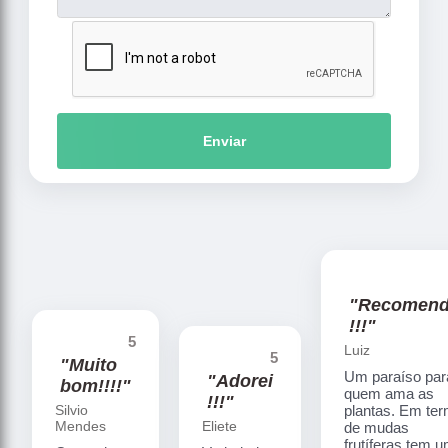
Enviar
"Recomen
!!!"
5
Luiz
5
"Muito
Um paraíso par
"Adorei
bom!!!!"
quem ama as
!!!"
Silvio
plantas. Em te
Mendes
Eliete
de mudas
frutíferas tem 