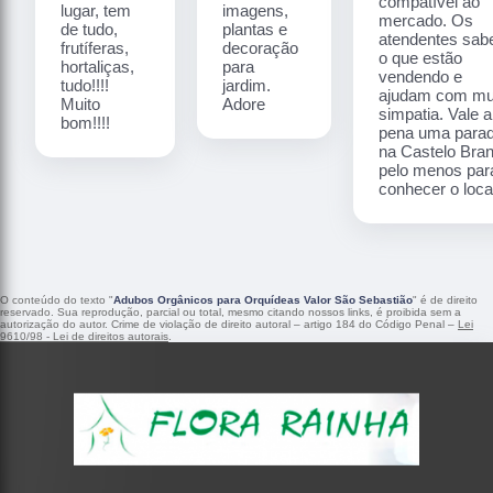
compatível ao
lugar, tem
imagens,
mercado. Os
de tudo,
plantas e
atendentes sa
frutíferas,
decoração
o que estão
hortaliças,
para
vendendo e
tudo!!!!
jardim.
ajudam com mu
Muito
Adore
simpatia. Vale a
bom!!!!
pena uma para
na Castelo Bra
pelo menos par
conhecer o local
O conteúdo do texto "
Adubos Orgânicos para Orquídeas Valor São Sebastião
" é de direito
reservado. Sua reprodução, parcial ou total, mesmo citando nossos links, é proibida sem a
autorização do autor. Crime de violação de direito autoral – artigo 184 do Código Penal –
Lei
9610/98 - Lei de direitos autorais
.