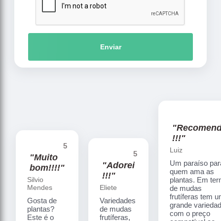
Enviar
"Recomen
!!!"
5
Luiz
5
"Muito
Um paraíso par
"Adorei
bom!!!!"
quem ama as
!!!"
Silvio
plantas. Em te
Mendes
Eliete
de mudas
frutíferas tem 
Gosta de
Variedades
grande varieda
plantas?
de mudas
com o preço
Este é o
frutíferas,