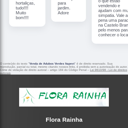
o que estão
hortaliças,
para
vendendo e
tudo!!!!
jardim.
ajudam com mu
Muito
Adore
simpatia. Vale a
bom!!!!
pena uma para
na Castelo Bra
pelo menos par
conhecer o local
O conteúdo do texto "
Venda de Adubos Verdes Itapevi
" é de direito reservado. Sua
reprodução, parcial ou total, mesmo citando nossos links, é proibida sem a autorização do autor.
Crime de violação de direito autoral – artigo 184 do Código Penal –
Lei 9610/98 - Lei de direitos
autorais
.
Flora Rainha