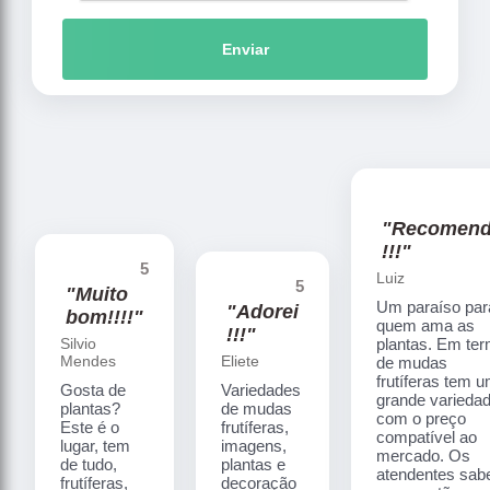
Enviar
"Recomen
!!!"
5
Luiz
5
"Muito
Um paraíso par
"Adorei
bom!!!!"
quem ama as
!!!"
Silvio
plantas. Em te
Mendes
Eliete
de mudas
frutíferas tem 
Gosta de
Variedades
grande varieda
plantas?
de mudas
com o preço
Este é o
frutíferas,
compatível ao
lugar, tem
imagens,
mercado. Os
de tudo,
plantas e
atendentes sa
frutíferas,
decoração