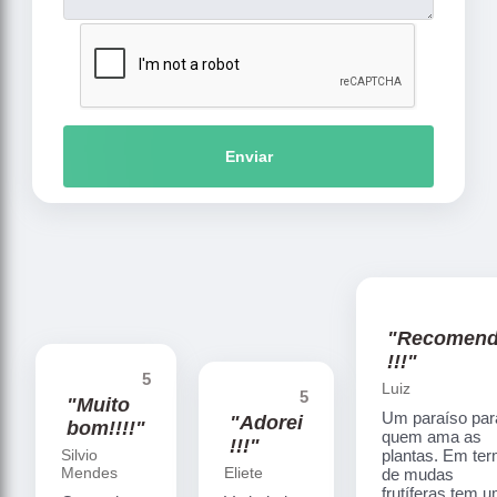
Enviar
"Recomen
!!!"
5
Luiz
5
"Muito
Um paraíso par
"Adorei
bom!!!!"
quem ama as
!!!"
Silvio
plantas. Em te
Mendes
Eliete
de mudas
frutíferas tem 