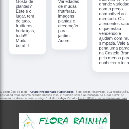
Gosta de
Variedades
grande varieda
plantas?
de mudas
com o preço
Este é o
frutíferas,
compatível ao
lugar, tem
imagens,
mercado. Os
de tudo,
plantas e
atendentes sa
frutíferas,
decoração
o que estão
hortaliças,
para
vendendo e
tudo!!!!
jardim.
ajudam com mu
Muito
Adore
simpatia. Vale a
bom!!!!
pena uma para
na Castelo Bra
pelo menos par
conhecer o local
O conteúdo do texto "
Adubo Nitrogenado Parelheiros
" é de direito reservado. Sua reprodução,
parcial ou total, mesmo citando nossos links, é proibida sem a autorização do autor. Crime de
violação de direito autoral – artigo 184 do Código Penal –
Lei 9610/98 - Lei de direitos autorais
.