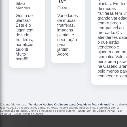
!!!"
Silvio
plantas. Em te
Mendes
Eliete
de mudas
frutíferas tem 
Gosta de
Variedades
grande varieda
plantas?
de mudas
com o preço
Este é o
frutíferas,
compatível ao
lugar, tem
imagens,
mercado. Os
de tudo,
plantas e
atendentes sa
frutíferas,
decoração
o que estão
hortaliças,
para
vendendo e
tudo!!!!
jardim.
ajudam com mu
Muito
Adore
simpatia. Vale a
bom!!!!
pena uma para
na Castelo Bra
pelo menos par
conhecer o local
O conteúdo do texto "
Venda de Adubos Orgânicos para Orquídeas Praia Grande
" é de direito
reservado. Sua reprodução, parcial ou total, mesmo citando nossos links, é proibida sem a
autorização do autor. Crime de violação de direito autoral – artigo 184 do Código Penal –
Lei
9610/98 - Lei de direitos autorais
.