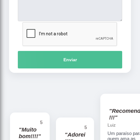
Enviar
"Recomen
!!!"
5
Luiz
5
"Muito
Um paraíso par
"Adorei
bom!!!!"
quem ama as