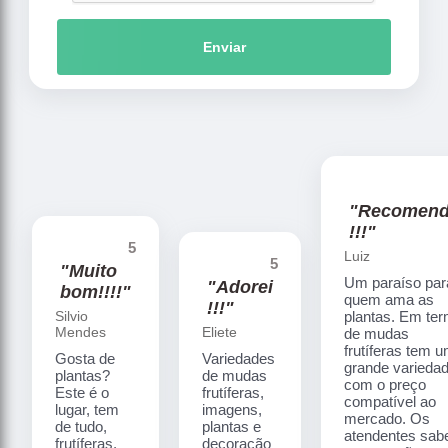
Enviar
"Recomen
!!!"
5
Luiz
5
"Muito
Um paraíso par
"Adorei
bom!!!!"
quem ama as
!!!"
Silvio
plantas. Em te
Mendes
Eliete
de mudas
frutíferas tem 
Gosta de
Variedades
grande varieda
plantas?
de mudas
com o preço
Este é o
frutíferas,
compatível ao
lugar, tem
imagens,
mercado. Os
de tudo,
plantas e
atendentes sa
frutíferas,
decoração