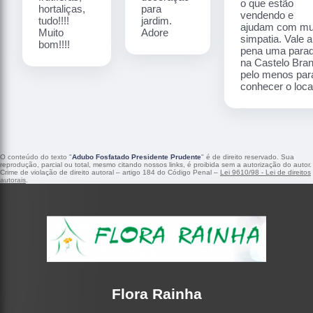
o que estão
hortaliças,
para
vendendo e
tudo!!!!
jardim.
ajudam com mu
Muito
Adore
simpatia. Vale a
bom!!!!
pena uma para
na Castelo Bra
pelo menos par
conhecer o local
O conteúdo do texto "
Adubo Fosfatado Presidente Prudente
" é de direito reservado. Sua
reprodução, parcial ou total, mesmo citando nossos links, é proibida sem a autorização do autor.
Crime de violação de direito autoral – artigo 184 do Código Penal –
Lei 9610/98 - Lei de direitos
autorais
.
Flora Rainha