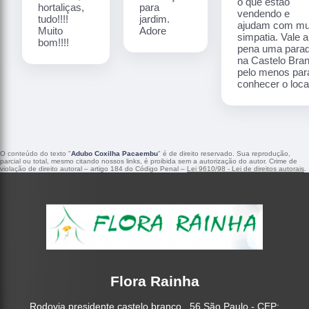
o que estão
hortaliças,
para
vendendo e
tudo!!!!
jardim.
ajudam com mu
Muito
Adore
simpatia. Vale a
bom!!!!
pena uma para
na Castelo Bra
pelo menos par
conhecer o local
O conteúdo do texto "
Adubo Coxilha Pacaembu
" é de direito reservado. Sua reprodução,
parcial ou total, mesmo citando nossos links, é proibida sem a autorização do autor. Crime de
violação de direito autoral – artigo 184 do Código Penal –
Lei 9610/98 - Lei de direitos autorais
.
Flora Rainha
Rodovia presidente castelo branco , 56 São Paulo - CEP: