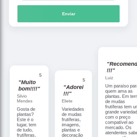
Enviar
"Recomen
!!!"
5
Luiz
5
"Muito
Um paraíso par
"Adorei
bom!!!!"
quem ama as
!!!"
Silvio
plantas. Em te
Mendes
Eliete
de mudas
frutíferas tem 
Gosta de
Variedades
grande varieda
plantas?
de mudas
com o preço
Este é o
frutíferas,
compatível ao
lugar, tem
imagens,
mercado. Os
de tudo,
plantas e
atendentes sa
frutíferas,
decoração