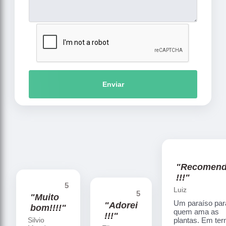
Enviar
"Recomen
!!!"
5
Luiz
5
"Muito
Um paraíso par
"Adorei
bom!!!!"
quem ama as
!!!"
Silvio
plantas. Em te