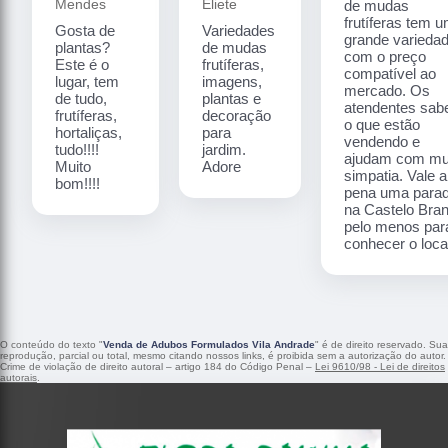
Mendes
Eliete
de mudas
frutíferas tem 
Gosta de
Variedades
grande varieda
plantas?
de mudas
com o preço
Este é o
frutíferas,
compatível ao
lugar, tem
imagens,
mercado. Os
de tudo,
plantas e
atendentes sa
frutíferas,
decoração
o que estão
hortaliças,
para
vendendo e
tudo!!!!
jardim.
ajudam com mu
Muito
Adore
simpatia. Vale a
bom!!!!
pena uma para
na Castelo Bra
pelo menos par
conhecer o local
O conteúdo do texto "
Venda de Adubos Formulados Vila Andrade
" é de direito reservado. Sua
reprodução, parcial ou total, mesmo citando nossos links, é proibida sem a autorização do autor.
Crime de violação de direito autoral – artigo 184 do Código Penal –
Lei 9610/98 - Lei de direitos
autorais
.