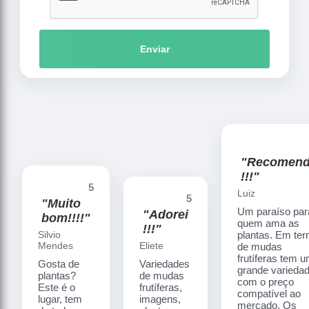
Enviar
"Recomen
!!!"
5
Luiz
5
"Muito
Um paraíso par
"Adorei
bom!!!!"
quem ama as
!!!"
Silvio
plantas. Em te
Mendes
Eliete
de mudas
frutíferas tem 
Gosta de
Variedades
grande varieda
plantas?
de mudas
com o preço
Este é o
frutíferas,
compatível ao
lugar, tem
imagens,
mercado. Os