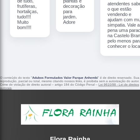
de tudo,
plantas e
atendentes sa
frutíferas,
decoração
o que estão
hortaliças,
para
vendendo e
tudo!!!!
jardim.
ajudam com mu
Muito
Adore
simpatia. Vale a
bom!!!!
pena uma para
na Castelo Bra
pelo menos par
conhecer o local
O conteúdo do texto "
Adubos Formulados Valor Parque Anhembi
" é de direito reservado. Sua
reprodução, parcial ou total, mesmo citando nossos links, é proibida sem a autorização do autor.
Crime de violação de direito autoral – artigo 184 do Código Penal –
Lei 9610/98 - Lei de direitos
autorais
.
Flora Rainha