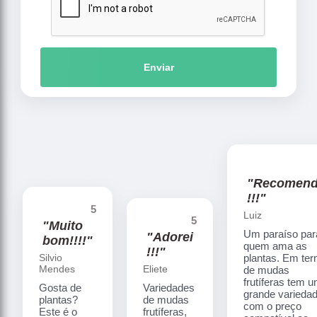
Enviar
"Recomen
!!!"
5
Luiz
5
"Muito
Um paraíso par
"Adorei
bom!!!!"
quem ama as
!!!"
Silvio
plantas. Em te
Mendes
Eliete
de mudas
frutíferas tem 
Gosta de
Variedades
grande varieda
plantas?
de mudas
com o preço
Este é o
frutíferas,