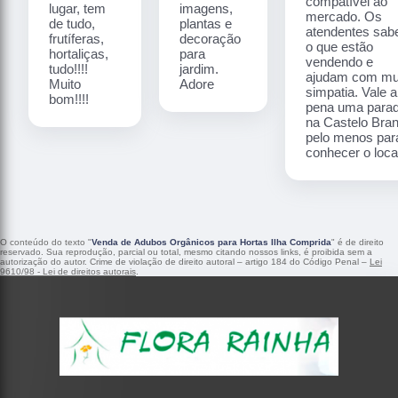
compatível ao
lugar, tem
imagens,
mercado. Os
de tudo,
plantas e
atendentes sa
frutíferas,
decoração
o que estão
hortaliças,
para
vendendo e
tudo!!!!
jardim.
ajudam com mu
Muito
Adore
simpatia. Vale a
bom!!!!
pena uma para
na Castelo Bra
pelo menos par
conhecer o local
O conteúdo do texto "
Venda de Adubos Orgânicos para Hortas Ilha Comprida
" é de direito
reservado. Sua reprodução, parcial ou total, mesmo citando nossos links, é proibida sem a
autorização do autor. Crime de violação de direito autoral – artigo 184 do Código Penal –
Lei
9610/98 - Lei de direitos autorais
.