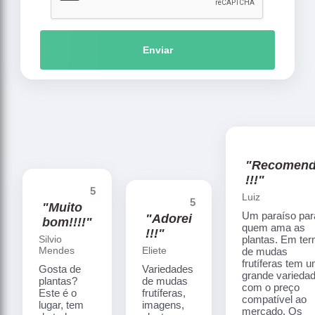
Enviar
"Recomen
!!!"
5
Luiz
5
"Muito
Um paraíso par
"Adorei
bom!!!!"
quem ama as
!!!"
Silvio
plantas. Em te
Mendes
Eliete
de mudas
frutíferas tem 
Gosta de
Variedades
grande varieda
plantas?
de mudas
com o preço
Este é o
frutíferas,
compatível ao
lugar, tem
imagens,
mercado. Os