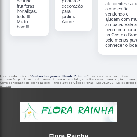
de tudo,
plantas e
atendentes sa
frutíferas,
decoração
o que estão
hortaliças,
para
vendendo e
tudo!!!!
jardim.
ajudam com mu
Muito
Adore
simpatia. Vale a
bom!!!!
pena uma para
na Castelo Bra
pelo menos par
conhecer o local
O conteúdo do texto "
Adubos Inorgânicos Cidade Patriarca
" é de direito reservado. Sua
reprodução, parcial ou total, mesmo citando nossos links, é proibida sem a autorização do autor.
Crime de violação de direito autoral – artigo 184 do Código Penal –
Lei 9610/98 - Lei de direitos
autorais
.
Flora Rainha