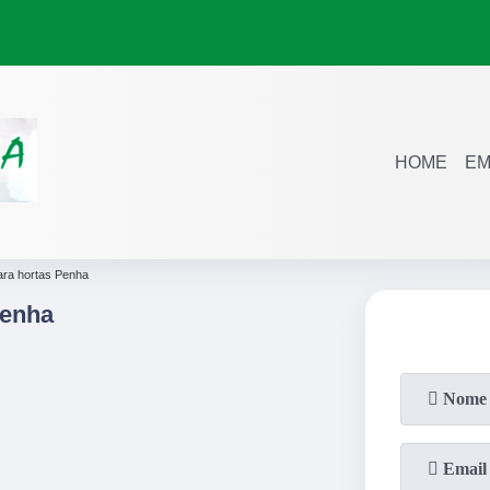
HOME
EM
ara hortas Penha
Penha