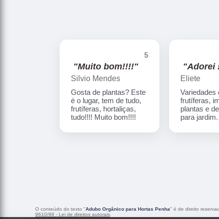
5
"Muito bom!!!!"
"Adorei !
Silvio Mendes
Eliete
Gosta de plantas? Este
Variedades
é o lugar, tem de tudo,
frutíferas, 
frutíferas, hortaliças,
plantas e d
tudo!!!! Muito bom!!!!
para jardim
O conteúdo do texto "
Adubo Orgânico para Hortas Penha
" é de direito reserv
9610/98 - Lei de direitos autorais
.