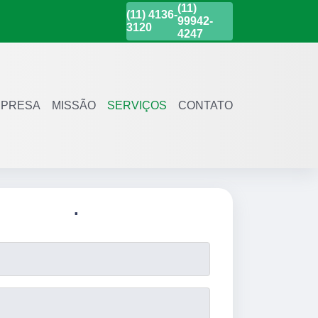
(11)
(11)
4136-
99942-
3120
4247
PRESA
MISSÃO
SERVIÇOS
CONTATO
.