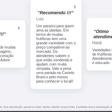
5
"Recomendo !!!"
Luiz
Um paraíso para quem
5
ama as plantas. Em
"Ótimo
!!"
termo de mudas
atendime
frutíferas tem uma
Heidi
grande variedade com o
 de mudas
preço compatível ao
Variedades
imagens,
mercado. Os
de frutíferas
ecoração
atendentes sabem o
Atendimento
. Adore
que estão vendendo e
e educado.
ajudam com muita
simpatia. Vale a pena
uma parada na Castelo
Branco pelo menos
para conhecer o local!!
ado. Sua reprodução, parcial ou total, mesmo citando nossos links, é proibida sem a autorização d