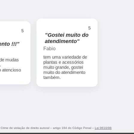
5
5
"Gostei muito do
atendimento"
nto !!!"
Fabio
tem uma variedade de
 de mudas
plantas e acessórios
.
muito grande, gostei
 atencioso
muito do atendimento
também.
. Crime de violação de direito autoral – artigo 184 do Código Penal –
Lei 9610/98