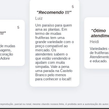
5
"Recomendo !!!"
Luiz
Um paraíso para quem
5
ama as plantas. Em
"Ótimo
!!"
termo de mudas
atendime
frutíferas tem uma
Heidi
grande variedade com o
 de mudas
preço compatível ao
Variedades
imagens,
mercado. Os
de frutíferas
ecoração
atendentes sabem o
Atendimento
. Adore
que estão vendendo e
e educado.
ajudam com muita
simpatia. Vale a pena
uma parada na Castelo
Branco pelo menos
para conhecer o local!!
 reprodução, parcial ou total, mesmo citando nossos links, é proibida sem a autorização do autor