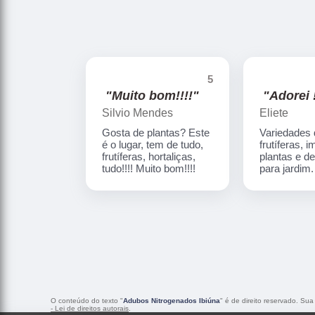
5
"Muito bom!!!!"
"Adorei !
Silvio Mendes
Eliete
Gosta de plantas? Este
Variedades
é o lugar, tem de tudo,
frutíferas, 
frutíferas, hortaliças,
plantas e d
tudo!!!! Muito bom!!!!
para jardim
O conteúdo do texto "
Adubos Nitrogenados Ibiúna
" é de direito reservado. Sua
- Lei de direitos autorais
.