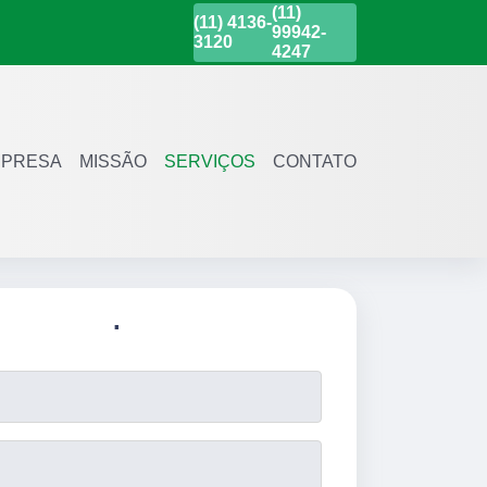
(11)
(11)
4136-
99942-
3120
4247
PRESA
MISSÃO
SERVIÇOS
CONTATO
.