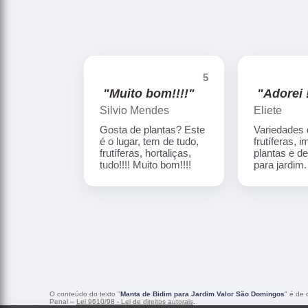
5
"Muito bom!!!!"
"Adorei !
Silvio Mendes
Eliete
Gosta de plantas? Este
Variedades
é o lugar, tem de tudo,
frutíferas, 
frutíferas, hortaliças,
plantas e d
tudo!!!! Muito bom!!!!
para jardim
O conteúdo do texto "
Manta de Bidim para Jardim Valor São Domingos
" é de 
Penal –
Lei 9610/98 - Lei de direitos autorais
.