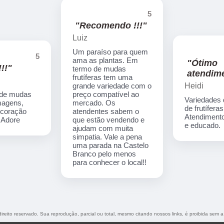
5
"Recomendo !!!"
Luiz
Um paraíso para quem
5
ama as plantas. Em
"Ótimo
!!"
termo de mudas
atendime
frutíferas tem uma
Heidi
grande variedade com o
 de mudas
preço compatível ao
Variedades
imagens,
mercado. Os
de frutíferas
ecoração
atendentes sabem o
Atendimento
. Adore
que estão vendendo e
e educado.
ajudam com muita
simpatia. Vale a pena
uma parada na Castelo
Branco pelo menos
para conhecer o local!!
direito reservado. Sua reprodução, parcial ou total, mesmo citando nossos links, é proibida sem a