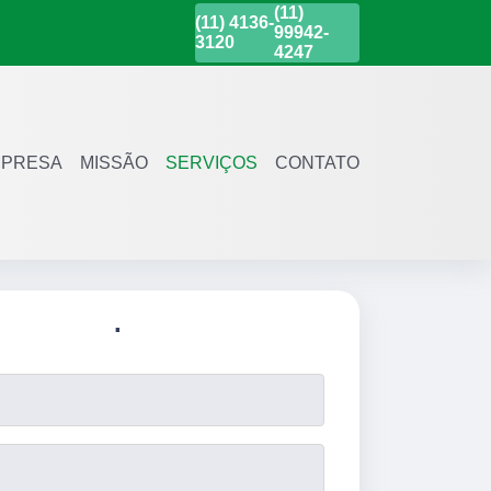
(11)
(11)
4136-
99942-
3120
4247
PRESA
MISSÃO
SERVIÇOS
CONTATO
.