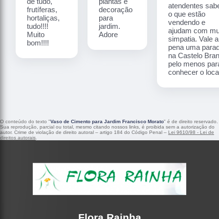
de tudo,
plantas e
atendentes sa
frutíferas,
decoração
o que estão
hortaliças,
para
vendendo e
tudo!!!!
jardim.
ajudam com mu
Muito
Adore
simpatia. Vale a
bom!!!!
pena uma para
na Castelo Bra
pelo menos par
conhecer o local
O conteúdo do texto "
Vaso de Cimento para Jardim Francisco Morato
" é de direito reservado.
Sua reprodução, parcial ou total, mesmo citando nossos links, é proibida sem a autorização do
autor. Crime de violação de direito autoral – artigo 184 do Código Penal –
Lei 9610/98 - Lei de
direitos autorais
.
Flora Rainha