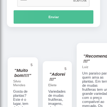
Enviar
"Recomen
!!!"
5
Luiz
5
"Muito
Um paraíso par
"Adorei
bom!!!!"
quem ama as
!!!"
Silvio
plantas. Em te
Mendes
Eliete
de mudas
frutíferas tem 
Gosta de
Variedades
grande varieda
plantas?
de mudas
com o preço
Este é o
frutíferas,
compatível ao
lugar, tem
imagens,
mercado. Os