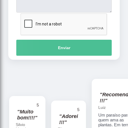
Enviar
"Recomen
!!!"
5
Luiz
5
"Muito
Um paraíso par
"Adorei
bom!!!!"
quem ama as
!!!"
Silvio
plantas. Em te