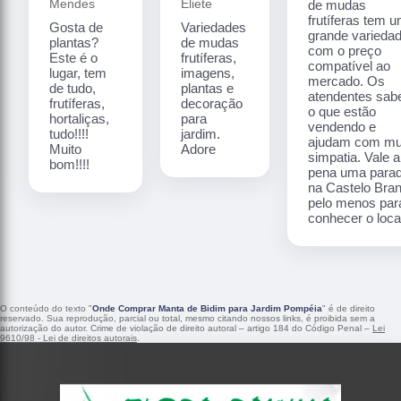
Mendes
Eliete
de mudas
frutíferas tem 
Gosta de
Variedades
grande varieda
plantas?
de mudas
com o preço
Este é o
frutíferas,
compatível ao
lugar, tem
imagens,
mercado. Os
de tudo,
plantas e
atendentes sa
frutíferas,
decoração
o que estão
hortaliças,
para
vendendo e
tudo!!!!
jardim.
ajudam com mu
Muito
Adore
simpatia. Vale a
bom!!!!
pena uma para
na Castelo Bra
pelo menos par
conhecer o local
O conteúdo do texto "
Onde Comprar Manta de Bidim para Jardim Pompéia
" é de direito
reservado. Sua reprodução, parcial ou total, mesmo citando nossos links, é proibida sem a
autorização do autor. Crime de violação de direito autoral – artigo 184 do Código Penal –
Lei
9610/98 - Lei de direitos autorais
.