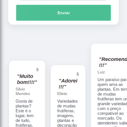
Enviar
"Recomen
!!!"
5
Luiz
5
"Muito
Um paraíso par
"Adorei
bom!!!!"
quem ama as
!!!"
Silvio
plantas. Em te
Mendes
Eliete
de mudas
frutíferas tem 
Gosta de
Variedades
grande varieda
plantas?
de mudas
com o preço
Este é o
frutíferas,
compatível ao
lugar, tem
imagens,
mercado. Os
de tudo,
plantas e
atendentes sa
frutíferas,
decoração