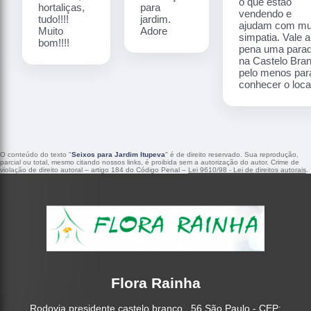
o que estão
hortaliças,
para
vendendo e
tudo!!!!
jardim.
ajudam com mu
Muito
Adore
simpatia. Vale a
bom!!!!
pena uma para
na Castelo Bra
pelo menos par
conhecer o local
O conteúdo do texto "
Seixos para Jardim Itupeva
" é de direito reservado. Sua reprodução,
parcial ou total, mesmo citando nossos links, é proibida sem a autorização do autor. Crime de
violação de direito autoral – artigo 184 do Código Penal –
Lei 9610/98 - Lei de direitos autorais
.
Flora Rainha
Rodovia presidente castelo branco , 56 São Paulo - CEP: