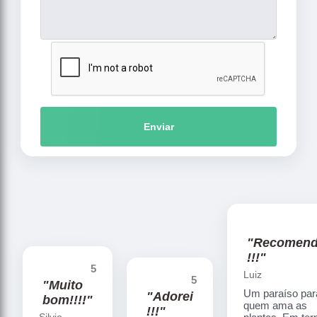
Enviar
"Recomen
!!!"
5
Luiz
5
"Muito
Um paraíso par
"Adorei
bom!!!!"
quem ama as
!!!"
Silvio