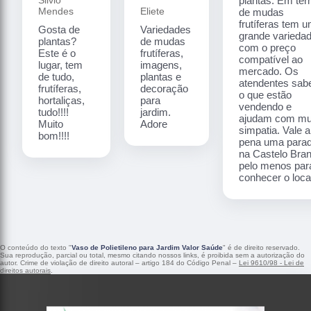
plantas. Em te
Mendes
Eliete
de mudas
frutíferas tem 
Gosta de
Variedades
grande varieda
plantas?
de mudas
com o preço
Este é o
frutíferas,
compatível ao
lugar, tem
imagens,
mercado. Os
de tudo,
plantas e
atendentes sa
frutíferas,
decoração
o que estão
hortaliças,
para
vendendo e
tudo!!!!
jardim.
ajudam com mu
Muito
Adore
simpatia. Vale a
bom!!!!
pena uma para
na Castelo Bra
pelo menos par
conhecer o local
O conteúdo do texto "
Vaso de Polietileno para Jardim Valor Saúde
" é de direito reservado.
Sua reprodução, parcial ou total, mesmo citando nossos links, é proibida sem a autorização do
autor. Crime de violação de direito autoral – artigo 184 do Código Penal –
Lei 9610/98 - Lei de
direitos autorais
.