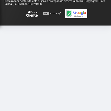
O inteiro teor deste site está sujeito à proteção de direitos autorais. Copyright© Flora
Rainha (Lei 9610 de 19/02/1998)