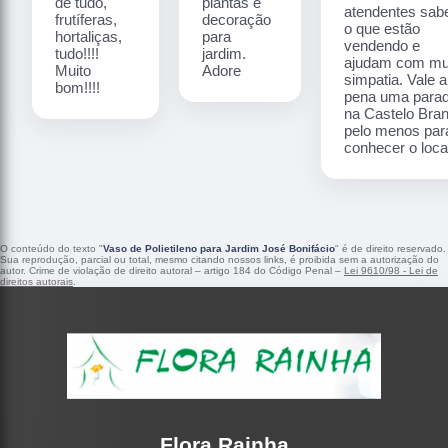
de tudo,
plantas e
atendentes sa
frutíferas,
decoração
o que estão
hortaliças,
para
vendendo e
tudo!!!!
jardim.
ajudam com mu
Muito
Adore
simpatia. Vale a
bom!!!!
pena uma para
na Castelo Bra
pelo menos par
conhecer o local
O conteúdo do texto "
Vaso de Polietileno para Jardim José Bonifácio
" é de direito reservado.
Sua reprodução, parcial ou total, mesmo citando nossos links, é proibida sem a autorização do
autor. Crime de violação de direito autoral – artigo 184 do Código Penal –
Lei 9610/98 - Lei de
direitos autorais
.
Flora Rainha