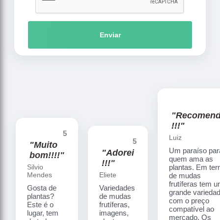
Enviar
"Recomen
!!!"
5
Luiz
5
"Muito
Um paraíso par
"Adorei
bom!!!!"
quem ama as
!!!"
Silvio
plantas. Em te
Mendes
Eliete
de mudas
frutíferas tem 
Gosta de
Variedades
grande varieda
plantas?
de mudas
com o preço
Este é o
frutíferas,
compatível ao
lugar, tem
imagens,
mercado. Os