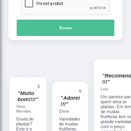
Enviar
"Recomen
!!!"
5
Luiz
5
"Muito
Um paraíso par
"Adorei
bom!!!!"
quem ama as
!!!"
Silvio
plantas. Em te
Mendes
Eliete
de mudas
frutíferas tem 
Gosta de
Variedades
grande varieda
plantas?
de mudas
com o preço
Este é o
frutíferas,