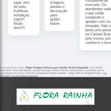
compatível ao
lugar, tem
imagens,
mercado. Os
de tudo,
plantas e
atendentes sa
frutíferas,
decoração
o que estão
hortaliças,
para
vendendo e
tudo!!!!
jardim.
ajudam com mu
Muito
Adore
simpatia. Vale a
bom!!!!
pena uma para
na Castelo Bra
pelo menos par
conhecer o local
O conteúdo do texto "
Onde Comprar Seixos para Jardim Jd da Conquista
" é de direito
reservado. Sua reprodução, parcial ou total, mesmo citando nossos links, é proibida sem a
autorização do autor. Crime de violação de direito autoral – artigo 184 do Código Penal –
Lei
9610/98 - Lei de direitos autorais
.